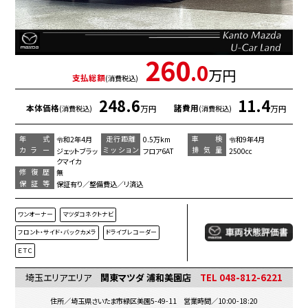
260
.0
万円
支払総額
(消費税込)
248.6
11.4
本体価格
諸費用
万円
万円
(消費税込)
(消費税込)
年 式
走行距離
車 検
令和2年4月
0.5万km
令和9年4月
カラー
ミッション
排気量
ジェットブラッ
フロア6AT
2500cc
クマイカ
修復歴
無
保証等
保証有り／整備費込／リ済込
ワンオーナー
マツダコネクトナビ
フロント・サイド・バックカメラ
ドライブレコーダー
ＥＴＣ
埼玉エリアエリア
関東マツダ 浦和美園店
TEL 048-812-6221
住所／埼玉県さいたま市緑区美園5-49-11 営業時間／10:00-18:20