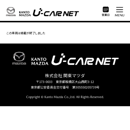
この車両は掲載が終了しました
株式会社 関東マツダ
〒173-0033 東京都板橋区大山西町3-12
東京都公安委員会交付番号 第305550205739号
Copyright © Kanto Mazda Co.,Ltd. All Rights Reserved.