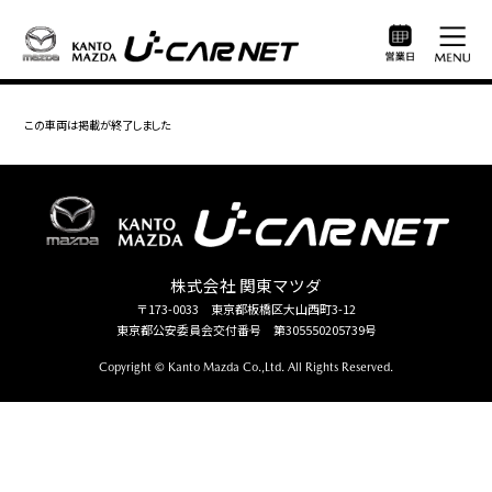
この車両は掲載が終了しました
株式会社 関東マツダ
〒173-0033 東京都板橋区大山西町3-12
東京都公安委員会交付番号 第305550205739号
Copyright © Kanto Mazda Co.,Ltd. All Rights Reserved.