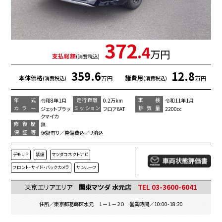
372
.4
万円
支払総額
(消費税込)
359.6
12.8
本体価格
諸費用
万円
万円
(消費税込)
(消費税込)
年 式
走行距離
車 検
令和8年1月
0.2万km
令和11年1月
カラー
ミッション
排気量
ジェットブラッ
フロア6AT
2200cc
クマイカ
修復歴
無
保証等
保証有り／整備費込／リ済込
デモＵＰ
禁煙
マツダコネクトナビ
フロント・サイド・バックカメラ
サンルーフ
東京エリアエリア
関東マツダ 水元店
TEL 03-3600-6041
住所／東京都葛飾区水元 １－１－２０ 営業時間／10:00-18:20