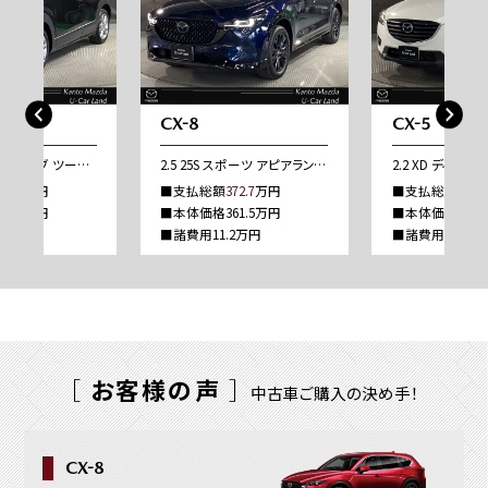
CX-8
CX-5
1.8 XD プロアクティブ ツーリングセレクション ディーゼルターボ
2.5 25S スポーツ アピアランス 4WD
2.2 XD ディー
94.6
万円
■支払総額
372.7
万円
■支払総額
97.2
0.7万円
■本体価格361.5万円
■本体価格86.1
9万円
■諸費用11.2万円
■諸費用11.1万
［
お客様の声
］
中古車ご購入の決め手！
CX-8