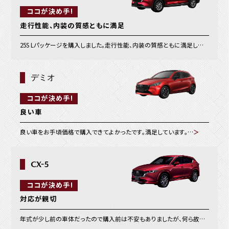
ココが決め手!
走行性能、内装の質感ともに満足
25S Lパッケージを購入しました。走行性能、内装の質感ともに満足しています。市街地メインを通勤で使っていますので、通勤使用での燃費はあまり良くありません(リッター8キロ程度)。高速道路では燃費は伸び、13～14キロは出ていました。レーダークルーズコントロールはとても便利で高速道路の運転が楽です。エンジンはターボではありませんが、パワー不足は感じず、自分には十分と感じます。…
デミオ
ココが決め手!
良い車
良い車をお手頃価格で購入できてよかったです。満足しています。…
＞
CX-5
ココが決め手!
対応が親切
年式が少し前の車体だったので購入前は不安もありましたが、何ら故障も出ず快適に運転できています。これまではカーシェアでコンパクトカーを利用するのがメインでしたが、やはり少し大きめのマイカーがあると便利で、CX-5を選んで良かったです。店舗のご対応も親切で満足しています。…