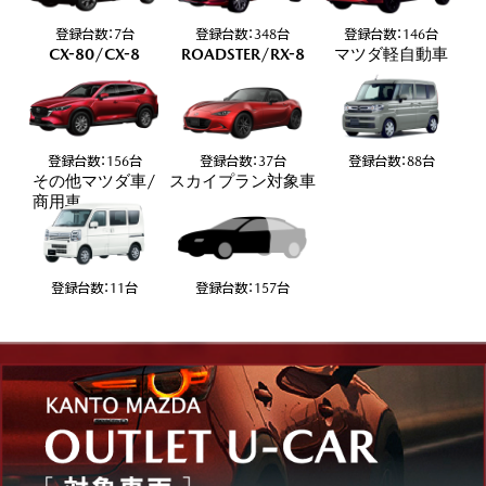
登録台数：
台
登録台数：
台
登録台数：
台
7
348
146
CX-80/CX-8
ROADSTER/RX-8
マツダ軽自動車
登録台数：
台
登録台数：
台
登録台数：
台
156
37
88
その他マツダ車/
スカイプラン対象車
商用車
登録台数：
台
登録台数：
台
11
157