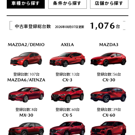
車種から探す
条件から探す
店舗から探す
1,076
中古車登録総台数
台
2026年08月07日更新
MAZDA2/DEMIO
AXELA
MAZDA3
登録台数：
台
登録台数：
台
登録台数：
台
107
13
56
MAZDA6/ATENZA
CX-3
CX-30
登録台数：
台
登録台数：
台
登録台数：
台
8
60
39
MX-30
CX-5
CX-60