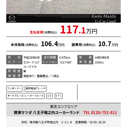
117
.1
万円
支払総額
(消費税込)
106.4
10.7
本体価格
諸費用
万円
万円
(消費税込)
(消費税込)
年 式
走行距離
車 検
平成28年8月
4.9万km
令和9年8月
カラー
ミッション
排気量
エターナルブ
フロア6AT
1500cc
ルーマイカ
修復歴
無
保証等
保証有り／整備費込／リ済込
ワンオーナー
衝突軽減ブレーキ
オートクルーズ・レーダークルーズ
ＣＤ
ＥＴＣ
東京エリアエリア
関東マツダ 八王子堀之内ユーカーランド
TEL 0120-752-811
住所／東京都八王子市堀之内 ３-３１-６ 営業時間／10:00-18:20