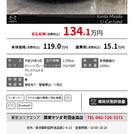
134
.1
万円
支払総額
(消費税込)
119.0
15.1
本体価格
諸費用
万円
万円
(消費税込)
(消費税込)
年 式
走行距離
車 検
平成29年3月
1.2万km
車検整備付
カラー
ミッション
排気量
マシーングレー
フロア6AT
1500cc
プレミアムメタ
リック
修復歴
無
保証等
保証有り／整備費込／リ済込
ワンオーナー
アクセル踏み間違い防止装置
ＣＤ
ＥＴＣ
Bluetooth
東京エリアエリア
関東マツダ 町田金森店
TEL 042-726-3271
住所／東京都町田市金森東2-4-23 営業時間／10:00-18:20