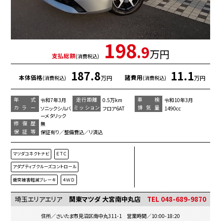
198
.9
万円
支払総額
(消費税込)
187.8
11.1
本体価格
諸費用
万円
万円
(消費税込)
(消費税込)
年 式
走行距離
車 検
令和7年3月
0.5万km
令和10年3月
カラー
ミッション
排気量
ソニックシルバ
フロア6AT
1490cc
ーメタリック
修復歴
無
保証等
保証有り／整備費込／リ済込
マツダコネクトナビ
ＥＴＣ
アダプティブクルーズコントロール
衝突被害軽減ブレーキ
４ＷＤ
埼玉エリアエリア
関東マツダ 大宮南中丸店
TEL 048-689-9870
住所／さいたま市見沼区南中丸311-1 営業時間／10:00-18:20