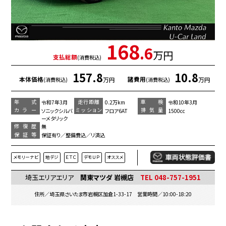
168
.6
万円
支払総額
(消費税込)
157.8
10.8
本体価格
諸費用
万円
万円
(消費税込)
(消費税込)
年 式
走行距離
車 検
令和7年3月
0.2万km
令和10年3月
カラー
ミッション
排気量
ソニックシルバ
フロア6AT
1500cc
ーメタリック
修復歴
無
保証等
保証有り／整備費込／リ済込
メモリーナビ
地デジ
ＥＴＣ
デモＵＰ
オススメ
埼玉エリアエリア
関東マツダ 岩槻店
TEL 048-757-1951
住所／埼玉県さいたま市岩槻区加倉1-33-17 営業時間／10:00-18:20