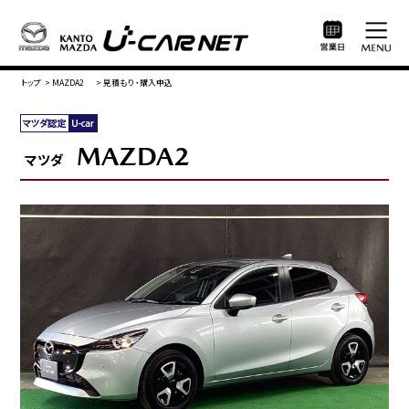
トップ
>
MAZDA2
>
見積もり・購入申込
MAZDA2
マツダ