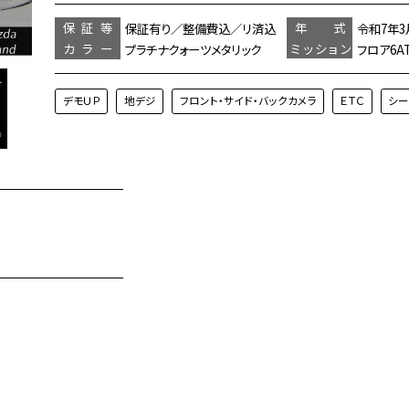
保証等
年 式
保証有り／整備費込／リ済込
令和7年3
カラー
ミッション
プラチナクォーツメタリック
フロア6A
デモＵＰ
地デジ
フロント・サイド・バックカメラ
ＥＴＣ
シー