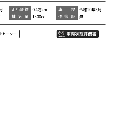
走行距離
車 検
月
0.4万km
令和10年3月
排気量
修復歴
T
1500cc
無
トヒーター