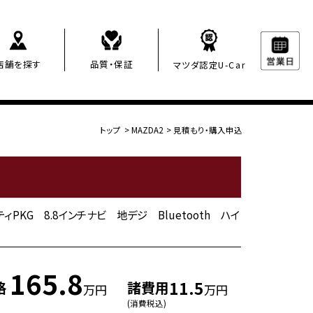
店舗を探す
品質・保証
マツダ認定U-Car
トップ
>
MAZDA2
>
見積もり・購入申込
フティPKG 8.8インチナビ 地デジ Bluetooth ハイ
165.8
11.5
格
諸費用
万円
万円
(消費税込)