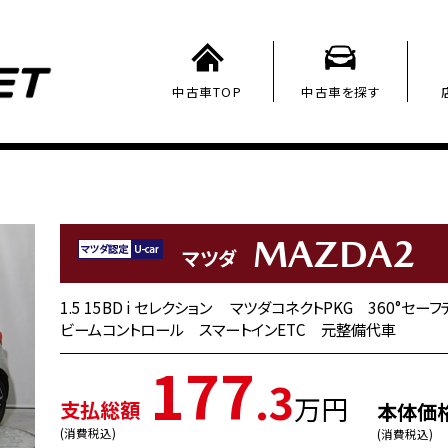
中古車TOP
中古車を探す
MAZDA2
マツダ
1.5 15BD i セレクション マツダコネクトPKG 360°セー
ビームコントロール スマートインETC 元整備代車
177
.3
万円
支払総額
本体価
(消費税込)
(消費税込)