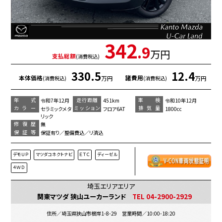
342
.9
万円
支払総額
(消費税込)
330.5
12.4
本体価格
諸費用
万円
万円
(消費税込)
(消費税込)
年 式
走行距離
車 検
令和7年12月
451km
令和10年12月
カラー
ミッション
排気量
セラミックメタ
フロア6AT
1800cc
リック
修復歴
無
保証等
保証有り／整備費込／リ済込
デモＵＰ
マツダコネクトナビ
ＥＴＣ
ディーゼル
４ＷＤ
埼玉エリアエリア
関東マツダ 狭山ユーカーランド
TEL 04-2900-2929
住所／埼玉県狭山市根岸1-8-29 営業時間／10:00-18:20