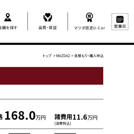
店舗を探す
品質・保証
マツダ認定U-Car
トップ
>
MAZDA2
>
見積もり・購入申込
168.0
11.6
格
諸費用
万円
万円
(消費税込)