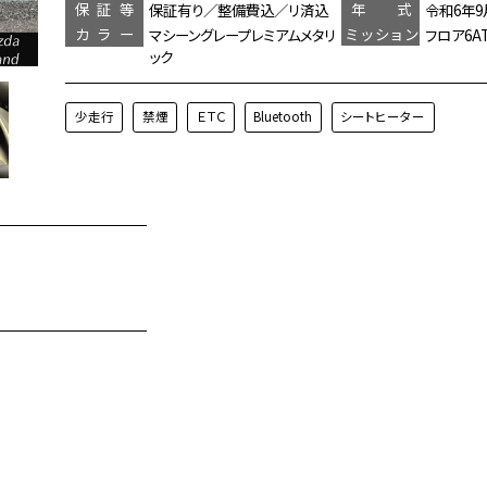
保証等
年 式
保証有り／整備費込／リ済込
令和6年9
カラー
ミッション
マシーングレープレミアムメタリ
フロア6A
ック
少走行
禁煙
ＥＴＣ
Bluetooth
シートヒーター