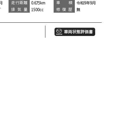
走行距離
車 検
月
0.6万km
令和9年9月
排気量
修復歴
T
1500cc
無