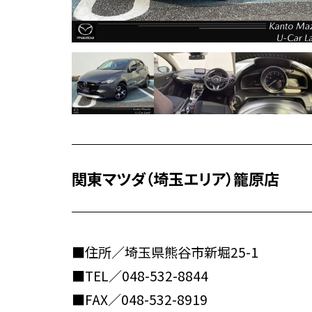
関東マツダ（埼玉エリア）籠原店
■住所／埼玉県熊谷市新堀25-1
■TEL／
048-532-8844
■FAX／048-532-8919