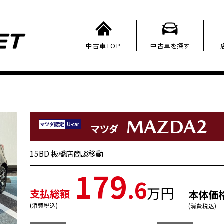
中古車TOP
中古車を探す
MAZDA2
マツダ
15BD 板橋店商談移動
179
.6
万円
支払総額
本体価
(消費税込)
(消費税込)