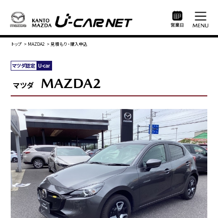
トップ
>
MAZDA2
>
見積もり・購入申込
MAZDA2
マツダ