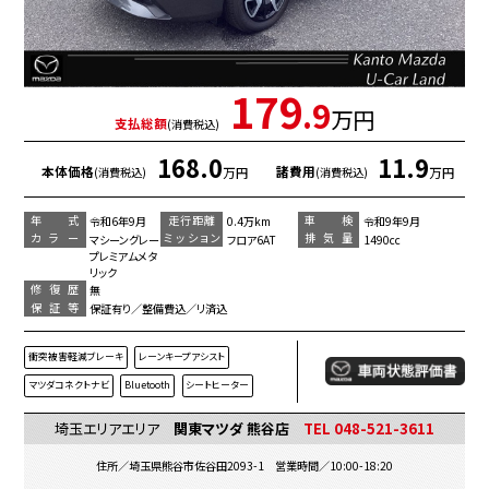
179
.9
万円
支払総額
(消費税込)
168.0
11.9
本体価格
諸費用
万円
万円
(消費税込)
(消費税込)
年 式
走行距離
車 検
令和6年9月
0.4万km
令和9年9月
カラー
ミッション
排気量
マシーングレー
フロア6AT
1490cc
プレミアムメタ
リック
修復歴
無
保証等
保証有り／整備費込／リ済込
衝突被害軽減ブレーキ
レーンキープアシスト
マツダコネクトナビ
Bluetooth
シートヒーター
埼玉エリアエリア
関東マツダ 熊谷店
TEL 048-521-3611
住所／埼玉県熊谷市佐谷田2093-1 営業時間／10:00-18:20