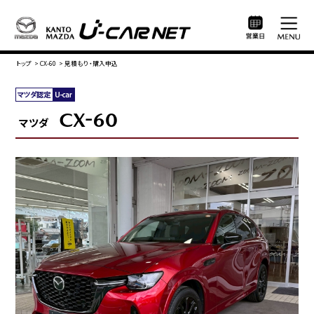
トップ
>
CX-60
>
見積もり・購入申込
CX-60
マツダ