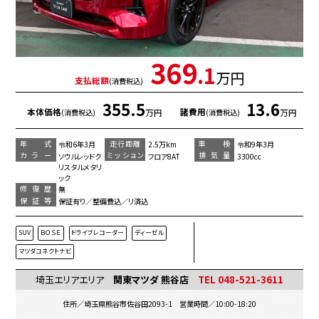
369
.1
万円
支払総額
(消費税込)
355.5
13.6
本体価格
諸費用
万円
万円
(消費税込)
(消費税込)
年 式
走行距離
車 検
令和6年3月
2.5万km
令和9年3月
カラー
ミッション
排気量
ソウルレッドク
フロア8AT
3300cc
リスタルメタリ
ック
修復歴
無
保証等
保証有り／整備費込／リ済込
SUV
ＢＯＳＥ
ドライブレコーダー
ディーゼル
マツダコネクトナビ
埼玉エリアエリア
関東マツダ 熊谷店
TEL 048-521-3611
住所／埼玉県熊谷市佐谷田2093-1 営業時間／10:00-18:20