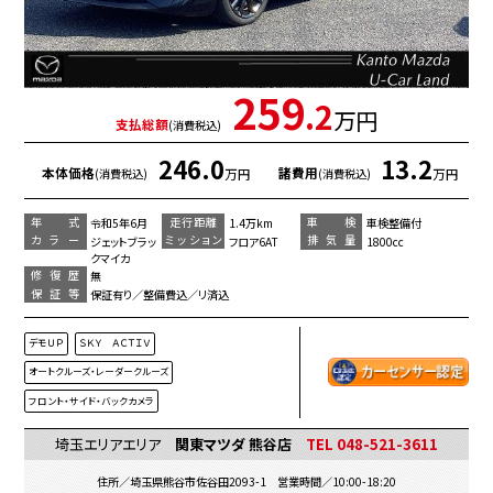
259
.2
万円
支払総額
(消費税込)
246.0
13.2
本体価格
諸費用
万円
万円
(消費税込)
(消費税込)
年 式
走行距離
車 検
令和5年6月
1.4万km
車検整備付
カラー
ミッション
排気量
ジェットブラッ
フロア6AT
1800cc
クマイカ
修復歴
無
保証等
保証有り／整備費込／リ済込
デモＵＰ
ＳＫＹ ＡＣＴＩＶ
オートクルーズ・レーダークルーズ
フロント・サイド・バックカメラ
埼玉エリアエリア
関東マツダ 熊谷店
TEL 048-521-3611
住所／埼玉県熊谷市佐谷田2093-1 営業時間／10:00-18:20