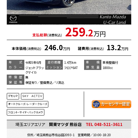
259
.2
万円
支払総額
(消費税込)
246.0
13.2
本体価格
諸費用
万円
万円
(消費税込)
(消費税込)
年 式
走行距離
車 検
令和5年6月
1.4万km
車検整備付
カラー
ミッション
排気量
ジェットブラッ
フロア6AT
1800cc
クマイカ
修復歴
無
保証等
保証有り／整備費込／リ済込
デモＵＰ
ＳＫＹ ＡＣＴＩＶ
オートクルーズ・レーダークルーズ
フロント・サイド・バックカメラ
埼玉エリアエリア
関東マツダ 熊谷店
TEL 048-521-3611
住所／埼玉県熊谷市佐谷田2093-1 営業時間／10:00-18:20