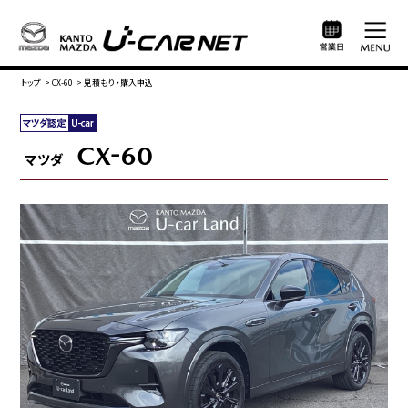
トップ
>
CX-60
>
見積もり・購入申込
CX-60
マツダ