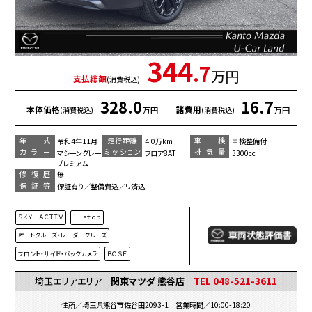
344
.7
万円
支払総額
(消費税込)
328.0
16.7
本体価格
諸費用
万円
万円
(消費税込)
(消費税込)
年 式
走行距離
車 検
令和4年11月
4.0万km
車検整備付
カラー
ミッション
排気量
マシーングレー
フロア8AT
3300cc
プレミアム
修復歴
無
保証等
保証有り／整備費込／リ済込
ＳＫＹ ＡＣＴＩＶ
ｉ－ｓｔｏｐ
オートクルーズ・レーダークルーズ
フロント・サイド・バックカメラ
ＢＯＳＥ
埼玉エリアエリア
関東マツダ 熊谷店
TEL 048-521-3611
住所／埼玉県熊谷市佐谷田2093-1 営業時間／10:00-18:20