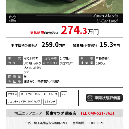
274
.3
万円
支払総額
(消費税込)
259.0
15.3
本体価格
諸費用
万円
万円
(消費税込)
(消費税込)
年 式
走行距離
車 検
令和5年7月
2.4万km
車検整備付
カラー
ミッション
排気量
ソウルレッドク
フロア6AT
2200cc
リスタルメタリ
ック
修復歴
無
保証等
保証有り／整備費込／リ済込
オススメ
オートクルーズ・レーダークルーズ
SBS
フロント・サイド・バックカメラ
１９インチ
埼玉エリアエリア
関東マツダ 熊谷店
TEL 048-521-3611
住所／埼玉県熊谷市佐谷田2093-1 営業時間／10:00-18:20