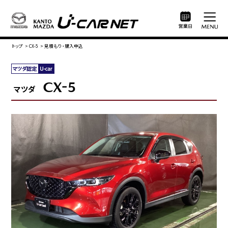
トップ
>
CX-5
>
見積もり・購入申込
CX-5
マツダ