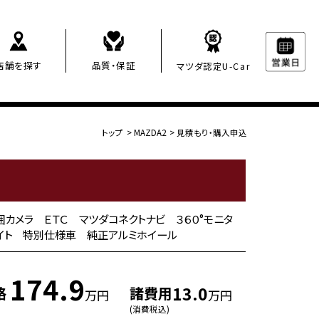
店舗を探す
品質・保証
マツダ認定U-Car
トップ
>
MAZDA2
>
見積もり・購入申込
周囲カメラ ＥＴＣ マツダコネクトナビ ３６０°モニタ
イト 特別仕様車 純正アルミホイール
174.9
13.0
格
諸費用
万円
万円
(消費税込)