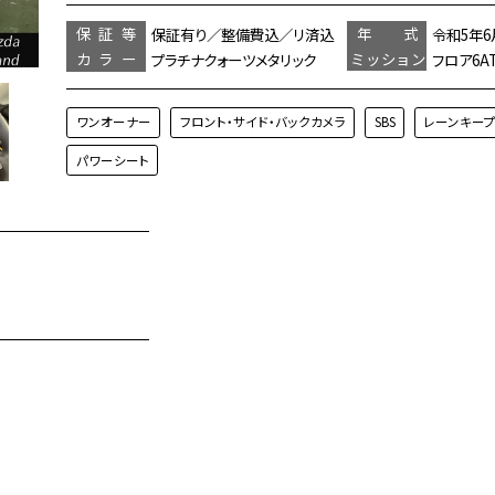
保証等
年 式
保証有り／整備費込／リ済込
令和5年6
カラー
ミッション
プラチナクォーツメタリック
フロア6A
ワンオーナー
フロント・サイド・バックカメラ
SBS
レーンキー
パワーシート