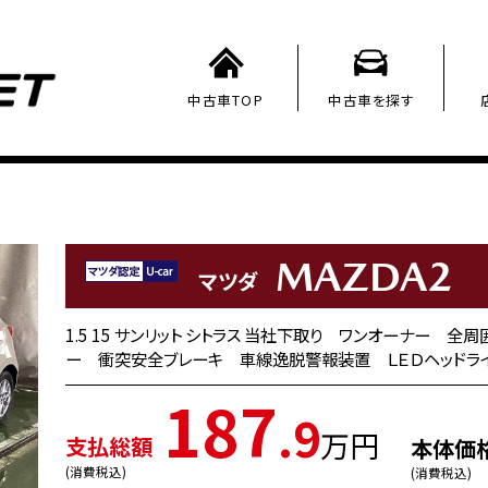
中古車TOP
中古車を探す
MAZDA2
マツダ
1.5 15 サンリット シトラス 当社下取り ワンオーナー 全
ー 衝突安全ブレーキ 車線逸脱警報装置 ＬＥＤヘッドラ
187
.9
万円
支払総額
本体価
(消費税込)
(消費税込)