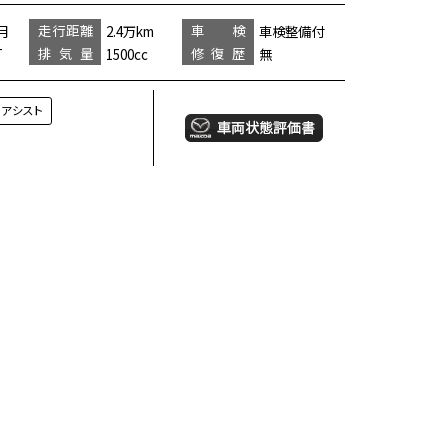
走行距離
車 検
月
2.4万km
車検整備付
排気量
修復歴
T
1500cc
無
プアシスト