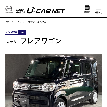
トップ
>
フレアワゴン
>
見積もり・購入申込
フレアワゴン
マツダ