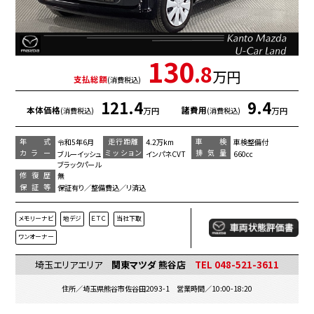
130
.8
万円
支払総額
(消費税込)
121.4
9.4
本体価格
諸費用
万円
万円
(消費税込)
(消費税込)
年 式
走行距離
車 検
令和5年6月
4.2万km
車検整備付
カラー
ミッション
排気量
ブルーイッシュ
インパネCVT
660cc
ブラックパール
修復歴
無
保証等
保証有り／整備費込／リ済込
メモリーナビ
地デジ
ＥＴＣ
当社下取
ワンオーナー
埼玉エリアエリア
関東マツダ 熊谷店
TEL 048-521-3611
住所／埼玉県熊谷市佐谷田2093-1 営業時間／10:00-18:20