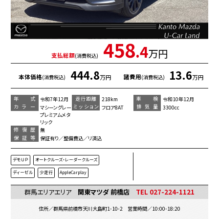
458
.4
万円
支払総額
(消費税込)
444.8
13.6
本体価格
諸費用
万円
万円
(消費税込)
(消費税込)
年 式
走行距離
車 検
令和7年12月
218km
令和10年12月
カラー
ミッション
排気量
マシーングレー
フロア8AT
3300cc
プレミアムメタ
リック
修復歴
無
保証等
保証有り／整備費込／リ済込
デモＵＰ
オートクルーズ・レーダークルーズ
ディーゼル
少走行
AppleCarplay
群馬エリアエリア
関東マツダ 前橋店
TEL 027-224-1121
住所／群馬県前橋市天川大島町1-10-2 営業時間／10:00-18:20