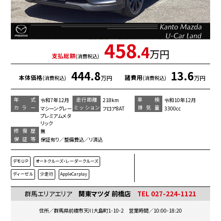
458
.4
万円
支払総額
(消費税込)
444.8
13.6
本体価格
諸費用
万円
万円
(消費税込)
(消費税込)
年 式
走行距離
車 検
令和7年12月
218km
令和10年12月
カラー
ミッション
排気量
マシーングレー
フロア8AT
3300cc
プレミアムメタ
リック
修復歴
無
保証等
保証有り／整備費込／リ済込
デモＵＰ
オートクルーズ・レーダークルーズ
ディーゼル
少走行
AppleCarplay
群馬エリアエリア
関東マツダ 前橋店
TEL 027-224-1121
住所／群馬県前橋市天川大島町1-10-2 営業時間／10:00-18:20