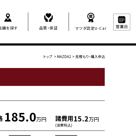
店舗を探す
品質・保証
マツダ認定U-Car
トップ
>
MAZDA2
>
見積もり・購入申込
185.0
15.2
格
諸費用
万円
万円
(消費税込)