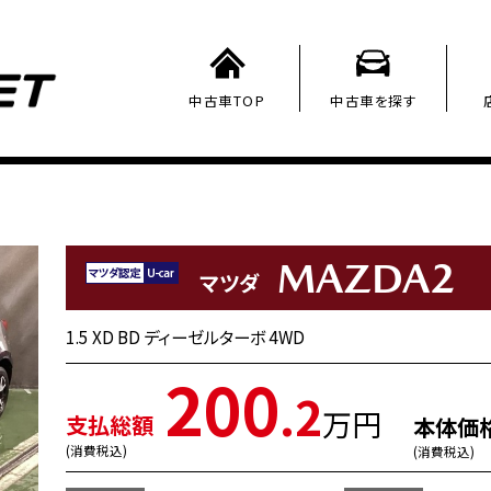
中古車TOP
中古車を探す
MAZDA2
マツダ
1.5 XD BD ディーゼルターボ 4WD
200
.2
万円
支払総額
本体価
(消費税込)
(消費税込)