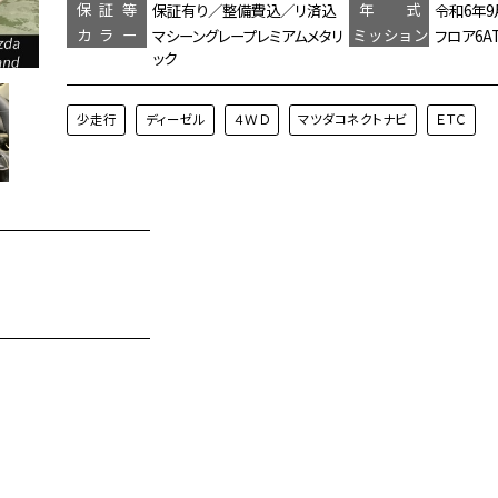
保証等
年 式
保証有り／整備費込／リ済込
令和6年9
カラー
ミッション
マシーングレープレミアムメタリ
フロア6A
ック
少走行
ディーゼル
４ＷＤ
マツダコネクトナビ
ＥＴＣ