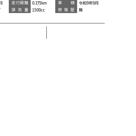
走行距離
車 検
月
0.3万km
令和9年9月
排気量
修復歴
T
1500cc
無