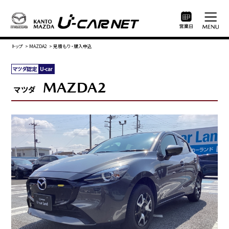
トップ
>
MAZDA2
>
見積もり・購入申込
MAZDA2
マツダ