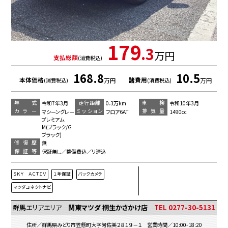
179
.3
万円
支払総額
(消費税込)
168.8
10.5
本体価格
諸費用
万円
万円
(消費税込)
(消費税込)
年 式
走行距離
車 検
令和7年3月
0.3万km
令和10年3月
カラー
ミッション
排気量
マシーングレー
フロア6AT
1490cc
プレミアム
M(ブラック/G
ブラック)
修復歴
無
保証等
保証無し／整備費込／リ済込
ＳＫＹ ＡＣＴＩＶ
１年保証
バックカメラ
マツダコネクトナビ
群馬エリアエリア
関東マツダ 桐生かさかけ店
TEL 0277-30-5131
住所／群馬県みどり市笠懸町大字阿佐美２８１９－１ 営業時間／10:00-18:20