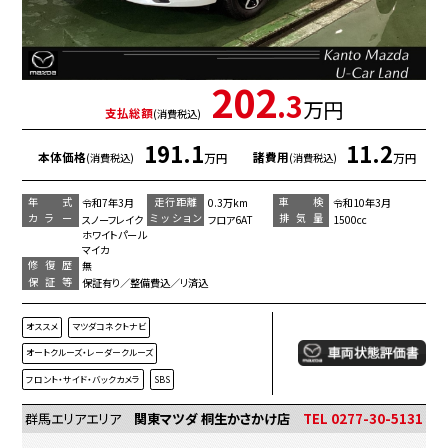
202
.3
万円
支払総額
(消費税込)
191.1
11.2
本体価格
諸費用
万円
万円
(消費税込)
(消費税込)
年 式
走行距離
車 検
令和7年3月
0.3万km
令和10年3月
カラー
ミッション
排気量
スノーフレイク
フロア6AT
1500cc
ホワイトパール
マイカ
修復歴
無
保証等
保証有り／整備費込／リ済込
オススメ
マツダコネクトナビ
オートクルーズ・レーダークルーズ
フロント・サイド・バックカメラ
SBS
群馬エリアエリア
関東マツダ 桐生かさかけ店
TEL 0277-30-5131