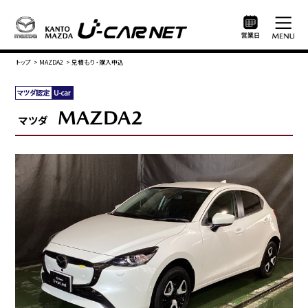
トップ
>
MAZDA2
>
見積もり・購入申込
MAZDA2
マツダ