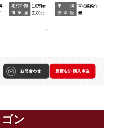
走行距離
車 検
月
1.0万km
車検整備付
排気量
修復歴
T
2180cc
無
ワゴン