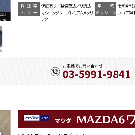
保証等
年 式
保証有り／整備費込／リ済込
令和4年1
カラー
ミッション
マシーングレープレミアムメタリ
フロア6A
ック
お電話でお問い合わせ
03-5991-9841
MAZDA6
マツダ