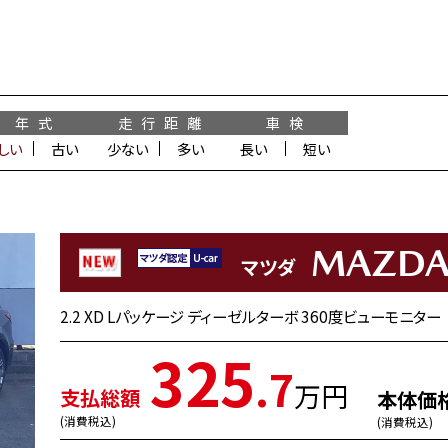
年 式
走 行 距 離
車 検
しい
古い
少ない
多い
長い
短い
MAZD
マツダ
2.2 XD Lパッケージ ディーゼルターボ 360度ビューモ
325
.7
万円
支払総額
本体価
(消費税込)
(消費税込)