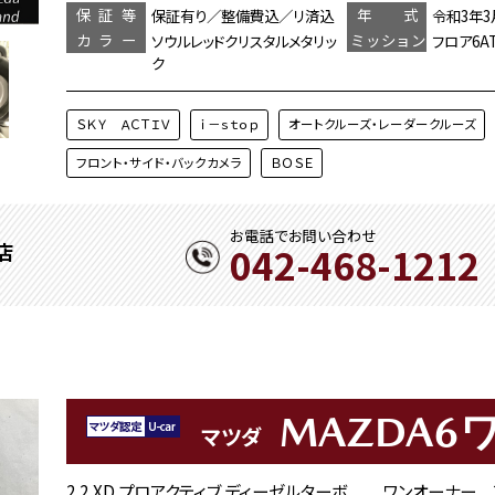
保証等
年 式
保証有り／整備費込／リ済込
令和3年3
カラー
ミッション
ソウルレッドクリスタルメタリッ
フロア6A
ク
ＳＫＹ ＡＣＴＩＶ
ｉ－ｓｔｏｐ
オートクルーズ・レーダークルーズ
フロント・サイド・バックカメラ
ＢＯＳＥ
お電話でお問い合わせ
042-468-1212
店
MAZDA6
マツダ
2.2 XD プロアクティブ ディーゼルターボ ワンオーナー