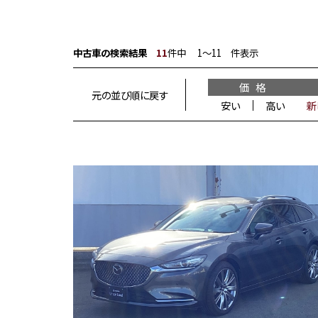
中古車の検索結果
11
件中 1〜11 件表示
価 格
元の並び順に戻す
安い
高い
新