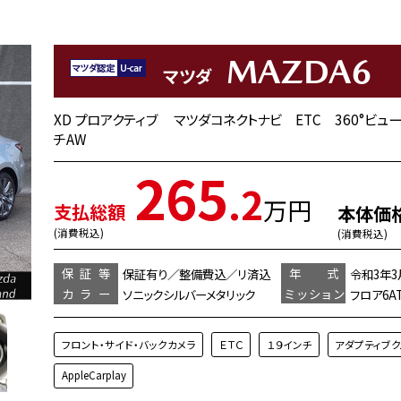
MAZDA6
マツダ
XD プロアクティブ マツダコネクトナビ ETC 360°ビュ
チAW
265
.2
万円
支払総額
本体価
(消費税込)
(消費税込)
保証等
年 式
保証有り／整備費込／リ済込
令和3年3
カラー
ミッション
ソニックシルバーメタリック
フロア6A
フロント・サイド・バックカメラ
ＥＴＣ
１９インチ
アダプティブ
AppleCarplay