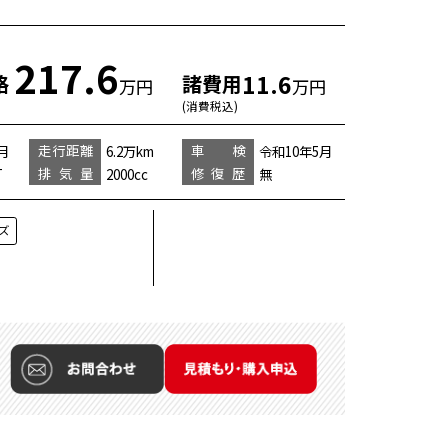
217.6
11.6
格
諸費用
万円
万円
(消費税込)
走行距離
車 検
月
6.2万km
令和10年5月
排気量
修復歴
T
2000cc
無
ズ