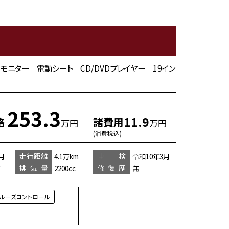
ーモニター 電動シート CD/DVDプレイヤー 19イン
253.3
11.9
格
諸費用
万円
万円
(消費税込)
走行距離
車 検
月
4.1万km
令和10年3月
排気量
修復歴
T
2200cc
無
クルーズコントロール