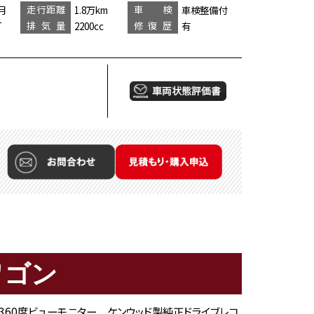
走行距離
車 検
月
1.8万km
車検整備付
排気量
修復歴
T
2200cc
有
ワゴン
 360度ビューモニター ケンウッド製純正ドライブレコ