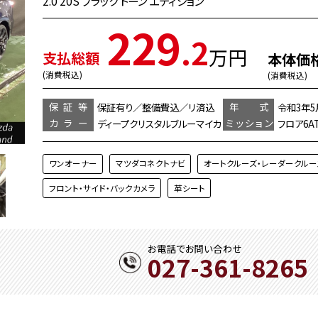
2.0 20S ブラック トーン エディション
229
.2
万円
支払総額
本体価
(消費税込)
(消費税込)
保証等
年 式
保証有り／整備費込／リ済込
令和3年5
カラー
ミッション
ディープクリスタルブルーマイカ
フロア6A
ワンオーナー
マツダコネクトナビ
オートクルーズ・レーダークルー
フロント・サイド・バックカメラ
革シート
お電話でお問い合わせ
027-361-8265