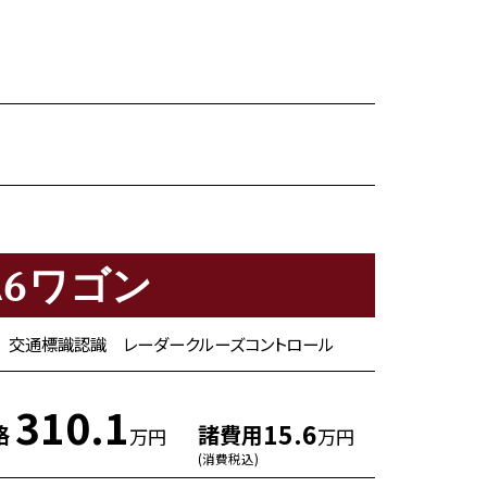
A6ワゴン
ニター 交通標識認識 レーダークルーズコントロール
310.1
15.6
格
諸費用
万円
万円
(消費税込)