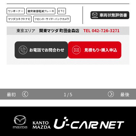
ワンオーナー
衝突被害軽減ブレーキ
ＥＴＣ
マツダコネクトナビ
フロント・サイド・バックカメラ
東京エリア
関東マツダ 町田金森店
TEL 042-726-3271
最初
1 / 5
最後