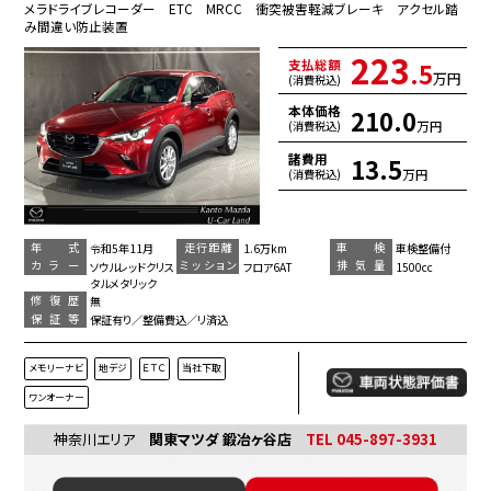
メラドライブレコーダー ETC MRCC 衝突被害軽減ブレーキ アクセル踏
み間違い防止装置
223
支払総額
.5
万円
(消費税込)
本体価格
210.0
万円
(消費税込)
諸費用
13.5
万円
(消費税込)
年 式
走行距離
車 検
令和5年11月
1.6万km
車検整備付
カラー
ミッション
排気量
ソウルレッドクリス
フロア6AT
1500cc
タルメタリック
修復歴
無
保証等
保証有り／整備費込／リ済込
メモリーナビ
地デジ
ＥＴＣ
当社下取
ワンオーナー
神奈川エリア
関東マツダ 鍛冶ヶ谷店
TEL 045-897-3931