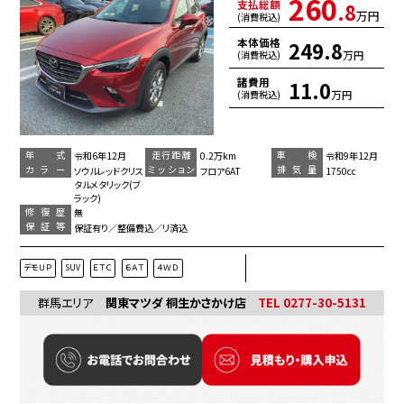
260
支払総額
.8
万円
(消費税込)
本体価格
249.8
万円
(消費税込)
諸費用
11.0
万円
(消費税込)
年 式
走行距離
車 検
令和6年12月
0.2万km
令和9年12月
カラー
ミッション
排気量
ソウルレッドクリス
フロア6AT
1750cc
タルメタリック(ブ
ラック)
修復歴
無
保証等
保証有り／整備費込／リ済込
デモＵＰ
SUV
ＥＴＣ
６ＡＴ
４ＷＤ
群馬エリア
関東マツダ 桐生かさかけ店
TEL 0277-30-5131