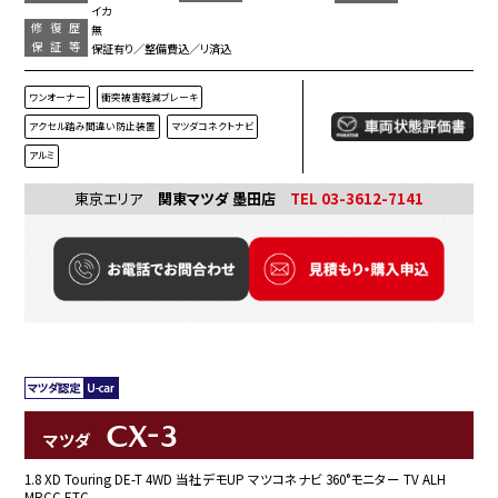
イカ
修復歴
無
保証等
保証有り／整備費込／リ済込
ワンオーナー
衝突被害軽減ブレーキ
アクセル踏み間違い防止装置
マツダコネクトナビ
アルミ
東京エリア
関東マツダ 墨田店
TEL 03-3612-7141
CX-3
マツダ
1.8 XD Touring DE-T 4WD 当社デモUP マツコネナビ 360°モニター TV ALH
MRCC ETC