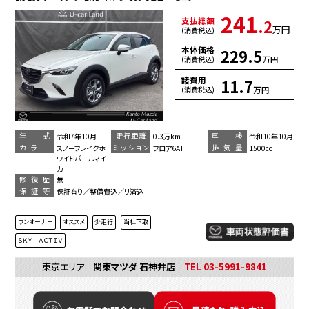
241
支払総額
.2
万円
(消費税込)
本体価格
229.5
万円
(消費税込)
諸費用
11.7
万円
(消費税込)
年 式
走行距離
車 検
令和7年10月
0.3万km
令和10年10月
カラー
ミッション
排気量
スノーフレイクホ
フロア6AT
1500cc
ワイトパールマイ
カ
修復歴
無
保証等
保証有り／整備費込／リ済込
ワンオーナー
オススメ
少走行
当社下取
ＳＫＹ ＡＣＴＩＶ
東京エリア
関東マツダ 石神井店
TEL 03-5991-9841