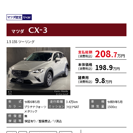
CX-3
マツダ
1.5 15S ツーリング
208
支払総額
.7
万円
(消費税込)
本体価格
198.9
万円
(消費税込)
諸費用
9.8
万円
(消費税込)
年 式
走行距離
車 検
令和6年5月
3.4万km
令和9年5月
カラー
ミッション
排気量
プラチナクォーツ
フロア6AT
1500cc
メタリック
修復歴
無
保証等
保証有り／整備費込／リ済込