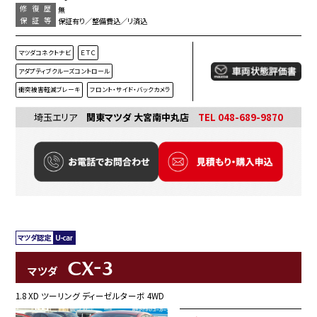
修復歴
無
保証等
保証有り／整備費込／リ済込
マツダコネクトナビ
ＥＴＣ
アダプティブクルーズコントロール
衝突被害軽減ブレーキ
フロント・サイド・バックカメラ
埼玉エリア
関東マツダ 大宮南中丸店
TEL 048-689-9870
CX-3
マツダ
1.8 XD ツーリング ディーゼルターボ 4WD