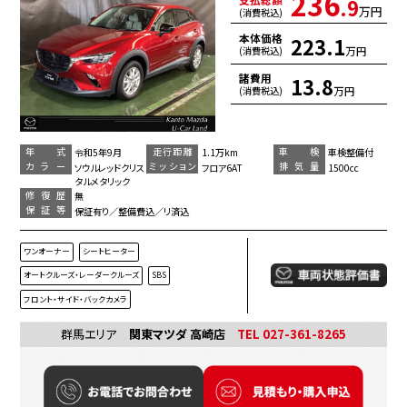
236
.9
万円
(消費税込)
本体価格
223.1
万円
(消費税込)
諸費用
13.8
万円
(消費税込)
年 式
走行距離
車 検
令和5年9月
1.1万km
車検整備付
カラー
ミッション
排気量
ソウルレッドクリス
フロア6AT
1500cc
タルメタリック
修復歴
無
保証等
保証有り／整備費込／リ済込
ワンオーナー
シートヒーター
オートクルーズ・レーダークルーズ
SBS
フロント・サイド・バックカメラ
群馬エリア
関東マツダ 高崎店
TEL 027-361-8265