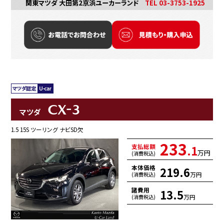
関東マツダ 大田第2京浜ユーカーランド
TEL 03-3753-1925
CX-3
マツダ
1.5 15S ツーリング ナビSD欠
233
支払総額
.1
万円
(消費税込)
本体価格
219.6
万円
(消費税込)
諸費用
13.5
万円
(消費税込)