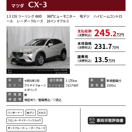
CX-3
マツダ
1.5 15S ツーリング 4WD 360°ビューモニター 地デジ ハイビームコントロ
ール レーダークルーズ 16インチアルミ
245
支払総額
.2
万円
(消費税込)
本体価格
231.7
万円
(消費税込)
諸費用
13.5
万円
(消費税込)
年 式
走行距離
車 検
令和6年3月
3.1万km
車検整備付
カラー
ミッション
排気量
プラチナクォーツ
フロア6AT
1500cc
メタリック
修復歴
無
保証等
保証有り／整備費込／リ済込
ワンオーナー
地デジ
４ＷＤ
フロント・サイド・バックカメラ
オートクルーズ・レーダークルーズ