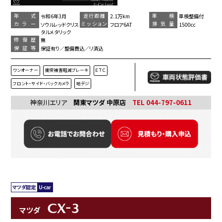
年 式
走行距離
車 検
令和6年3月
2.1万km
車検整備付
カラー
ミッション
排気量
ソウルレッドクリス
フロア6AT
1500cc
タルメタリック
修復歴
無
保証等
保証有り／整備費込／リ済込
ワンオーナー
衝突被害軽減ブレーキ
ＥＴＣ
フロント・サイド・バックカメラ
地デジ
神奈川エリア
関東マツダ 中原店
TEL 044-797-0611
CX-3
マツダ