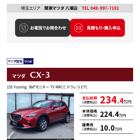
埼玉エリア
関東マツダ 八潮店
TEL 048-997-7181
CX-3
マツダ
15S Touring 360°モニター TV MRCC ドラレコ ETC
234
支払総額
.4
万円
(消費税込)
本体価格
224.4
万円
(消費税込)
諸費用
10.0
万円
(消費税込)