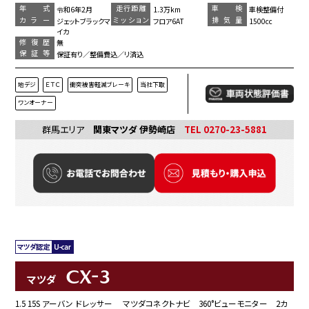
年 式
走行距離
車 検
令和6年2月
1.3万km
車検整備付
カラー
ミッション
排気量
ジェットブラックマ
フロア6AT
1500cc
イカ
修復歴
無
保証等
保証有り／整備費込／リ済込
地デジ
ＥＴＣ
衝突被害軽減ブレーキ
当社下取
ワンオーナー
群馬エリア
関東マツダ 伊勢崎店
TEL 0270-23-5881
CX-3
マツダ
1.5 15S アーバン ドレッサー マツダコネクトナビ 360°ビューモニター 2カ