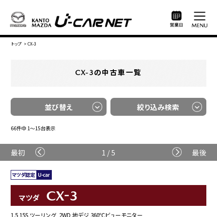
トップ
>
CX-3
CX-3の中古車一覧
並び替え
絞り込み検索
66件中 1〜15台表示
最初
1 / 5
最後
CX-3
マツダ
1.5 15S ツーリング 2WD 地デジ 360℃ビューモニター