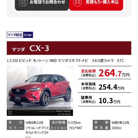
CX-3
マツダ
1.5 15S ビビッド モノトーン 4WD マツダコネクトナビ ３６０度カメラ ETC
264
支払総額
.7
万円
(消費税込)
本体価格
254.4
万円
(消費税込)
諸費用
10.3
万円
(消費税込)
年 式
走行距離
車 検
令和6年12月
0.5万km
令和9年12月
カラー
ミッション
排気量
ソウルレッドクリス
フロア6AT
1500cc
タルメタリック２ト
ーン