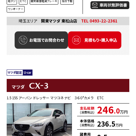
地デジ
ＥＴＣ
衝突被害軽減ブレーキ
当社下取
ワンオーナー
埼玉エリア
関東マツダ 東松山店
TEL 0493-22-2361
CX-3
マツダ
1.5 15S アーバン ドレッサー マツコネナビ ３６０°カメラ ETC
246
支払総額
.0
万円
(消費税込)
本体価格
236.5
万円
(消費税込)
諸費用