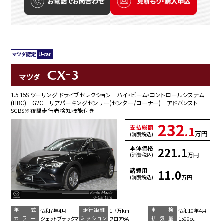
CX-3
マツダ
1.5 15S ツーリング ドライブセレクション ハイ・ビーム・コントロールシステム
(HBC) GVC リアパーキングセンサー(センター/コーナー) アドバンスト
SCBS※夜間歩行者検知機能付き
232
支払総額
.1
万円
(消費税込)
本体価格
221.1
万円
(消費税込)
諸費用
11.0
万円
(消費税込)
年 式
走行距離
車 検
令和7年4月
1.7万km
令和10年4月
カラー
ミッション
排気量
ジェットブラックマ
フロア6AT
1500cc