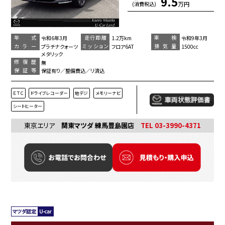
9.5
万円
(消費税込)
年 式
走行距離
車 検
令和6年3月
1.2万km
令和9年3月
カラー
ミッション
排気量
プラチナクォーツ
フロア6AT
1500cc
メタリック
修復歴
無
保証等
保証有り／整備費込／リ済込
ＥＴＣ
ドライブレコーダー
地デジ
メモリーナビ
シートヒーター
東京エリア
関東マツダ 練馬豊島園店
TEL 03-3990-4371