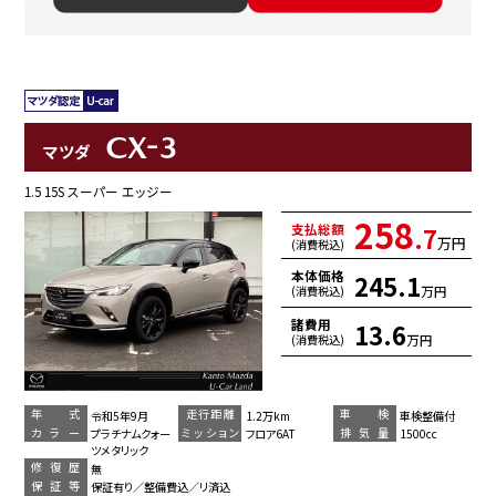
CX-3
マツダ
1.5 15S スーパー エッジー
258
支払総額
.7
万円
(消費税込)
本体価格
245.1
万円
(消費税込)
諸費用
13.6
万円
(消費税込)
年 式
走行距離
車 検
令和5年9月
1.2万km
車検整備付
カラー
ミッション
排気量
プラチナムクォー
フロア6AT
1500cc
ツメタリック
修復歴
無
保証等
保証有り／整備費込／リ済込