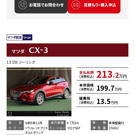
CX-3
マツダ
1.5 15S ツーリング
213
支払総額
.2
万円
(消費税込)
本体価格
199.7
万円
(消費税込)
諸費用
13.5
万円
(消費税込)
年 式
走行距離
車 検
令和5年11月
0.7万km
車検整備付
カラー
ミッション
排気量
ソウルレッドクリス
フロア6AT
1500cc
タルメタリック