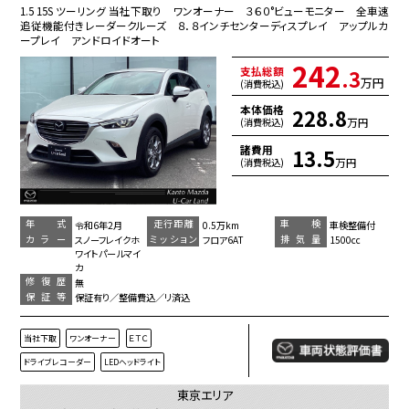
1.5 15S ツーリング 当社下取り ワンオーナー ３６０°ビューモニター 全車速
追従機能付きレーダークルーズ ８．８インチセンターディスプレイ アップルカ
ープレイ アンドロイドオート
242
支払総額
.3
万円
(消費税込)
本体価格
228.8
万円
(消費税込)
諸費用
13.5
万円
(消費税込)
年 式
走行距離
車 検
令和6年2月
0.5万km
車検整備付
カラー
ミッション
排気量
スノーフレイクホ
フロア6AT
1500cc
ワイトパールマイ
カ
修復歴
無
保証等
保証有り／整備費込／リ済込
当社下取
ワンオーナー
ＥＴＣ
ドライブレコーダー
LEDヘッドライト
東京エリア