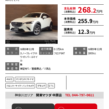
268
支払総額
.2
万円
(消費税込)
本体価格
255.9
万円
(消費税込)
諸費用
12.3
万円
(消費税込)
年 式
走行距離
車 検
令和6年12月
0.3万km
令和9年12月
カラー
ミッション
排気量
スノーフレイクホ
フロア6AT
1800cc
ワイトパールマイ
カ
修復歴
無
保証等
保証有り／整備費込／リ済込
４ＷＤ
マツダコネクトナビ
フロント・サイド・バックカメラ
デモＵＰ
ＥＴＣ
神奈川エリア
関東マツダ 中原店
TEL 044-797-0611