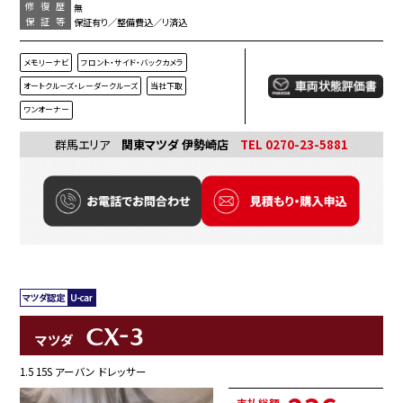
修復歴
無
保証等
保証有り／整備費込／リ済込
メモリーナビ
フロント・サイド・バックカメラ
オートクルーズ・レーダークルーズ
当社下取
ワンオーナー
群馬エリア
関東マツダ 伊勢崎店
TEL 0270-23-5881
CX-3
マツダ
1.5 15S アーバン ドレッサー
支払総額