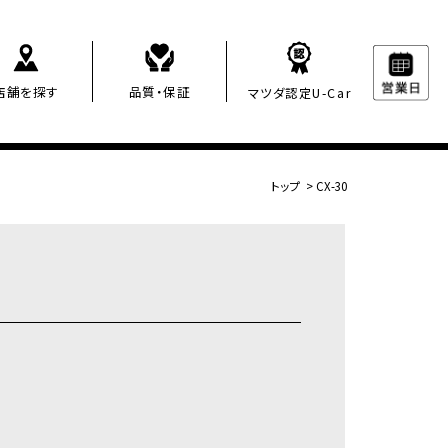
店舗を探す
品質・保証
マツダ認定U-Car
トップ
>
CX-30