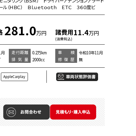
ポットモニタリング（ＢＳＭ） ドライバーアテンションアラート
ル（ＨＢＣ） Ｂｌｕｅｔｏｏｔｈ ＥＴＣ ３６０度ビ
281.0
11.4
格
諸費用
万円
万円
(消費税込)
走行距離
車 検
1月
0.2万km
令和10年11月
排気量
修復歴
T
2000cc
無
AppleCarplay