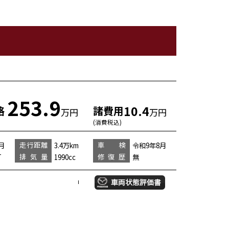
253.9
10.4
格
諸費用
万円
万円
(消費税込)
走行距離
車 検
月
3.4万km
令和9年8月
排気量
修復歴
T
1990cc
無