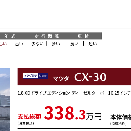
年 式
走 行 距 離
車 検
しい
古い
少ない
多い
長い
短い
CX-30
マツダ
1.8 XD ドライブ エディション ディーゼルターボ 10.2
338
.3
万円
支払総額
本体価
(消費税込)
(消費税込)