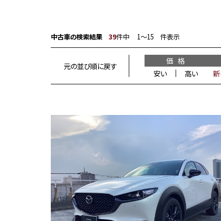
中古車の検索結果
39
件中 1〜15 件表示
価 格
元の並び順に戻す
安い
高い
新