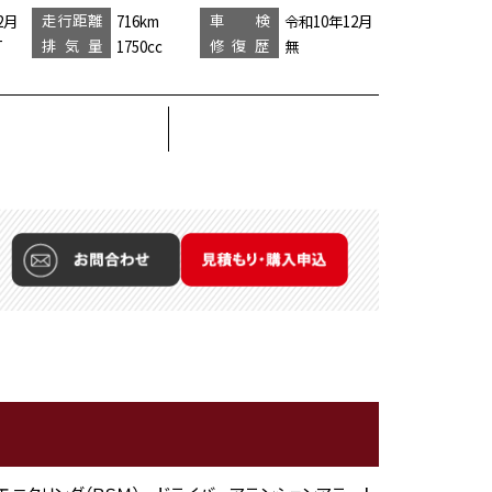
走行距離
車 検
2月
716km
令和10年12月
排気量
修復歴
T
1750cc
無