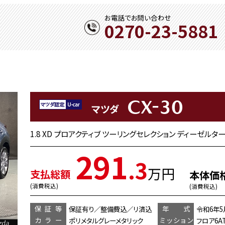
お電話でお問い合わせ
0270-23-5881
CX-30
マツダ
1.8 XD プロアクティブ ツーリングセレクション ディーゼルタ
291
.3
万円
支払総額
本体価
(消費税込)
(消費税込)
保証等
年 式
保証有り／整備費込／リ済込
令和6年5
カラー
ミッション
ポリメタルグレーメタリック
フロア6A