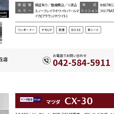
保証等
年 式
保証有り／整備費込／リ済込
令和7年1
カラー
ミッション
スノーフレイクホワイトパールマ
フロア6A
イカ(ブラウン/ホワイト)
ワンオーナー
デモＵＰ
禁煙
ＢＯＳＥ
革シート
お電話でお問い合わせ
042-584-5911
丘店
CX-30
マツダ