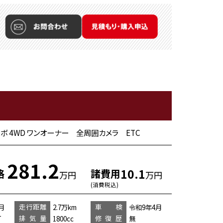
ーボ 4WD ワンオーナー 全周囲カメラ ETC
281.2
10.1
格
諸費用
万円
万円
(消費税込)
走行距離
車 検
月
2.7万km
令和9年4月
排気量
修復歴
T
1800cc
無