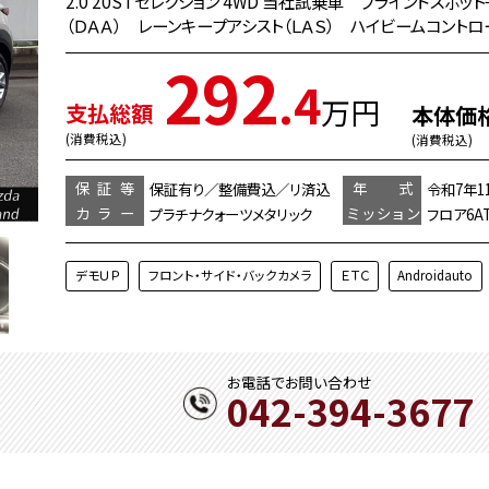
2.0 20S i セレクション 4WD 当社試乗車 ブラインドス
（ＤＡＡ） レーンキープアシスト（ＬＡＳ） ハイビームコントロー
292
.4
万円
支払総額
本体価
(消費税込)
(消費税込)
保証等
年 式
保証有り／整備費込／リ済込
令和7年1
カラー
ミッション
プラチナクォーツメタリック
フロア6A
デモＵＰ
フロント・サイド・バックカメラ
ＥＴＣ
Androidauto
お電話でお問い合わせ
042-394-3677