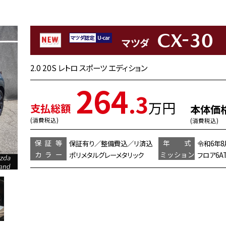
CX-30
マツダ
2.0 20S レトロ スポーツ エディション
264
.3
万円
支払総額
本体価
(消費税込)
(消費税込)
保証等
年 式
保証有り／整備費込／リ済込
令和6年8
カラー
ミッション
ポリメタルグレーメタリック
フロア6A