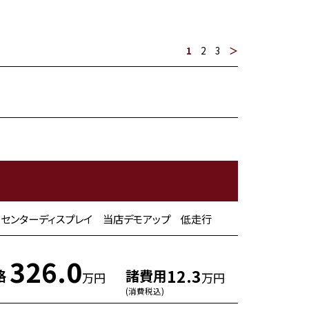
1
2
3
＞
5インチセンターディスプレイ 当店デモアップ 低走行
326.0
12.3
格
諸費用
万円
万円
(消費税込)