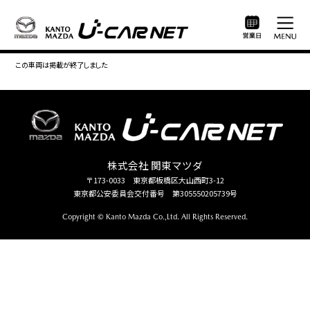
この車両は掲載が終了しました
株式会社 関東マツダ
〒173-0033 東京都板橋区大山西町3-12
東京都公安委員会交付番号 第305550205739号
Copyright © Kanto Mazda Co.,Ltd. All Rights Reserved.