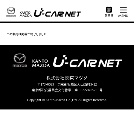
この車両は掲載が終了しました
株式会社 関東マツダ
〒173-0033 東京都板橋区大山西町3-12
東京都公安委員会交付番号 第305550205739号
Copyright © Kanto Mazda Co.,Ltd. All Rights Reserved.