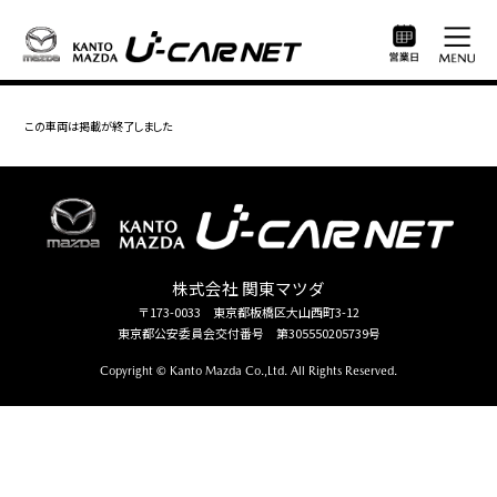
この車両は掲載が終了しました
株式会社 関東マツダ
〒173-0033 東京都板橋区大山西町3-12
東京都公安委員会交付番号 第305550205739号
Copyright © Kanto Mazda Co.,Ltd. All Rights Reserved.