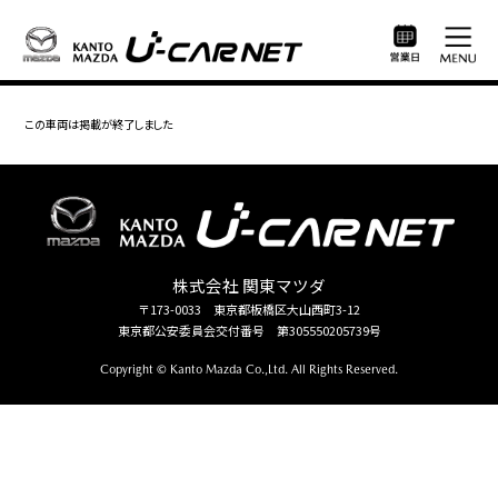
この車両は掲載が終了しました
株式会社 関東マツダ
〒173-0033 東京都板橋区大山西町3-12
東京都公安委員会交付番号 第305550205739号
Copyright © Kanto Mazda Co.,Ltd. All Rights Reserved.