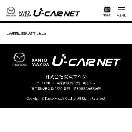
この車両は掲載が終了しました
株式会社 関東マツダ
〒173-0033 東京都板橋区大山西町3-12
東京都公安委員会交付番号 第305550205739号
Copyright © Kanto Mazda Co.,Ltd. All Rights Reserved.