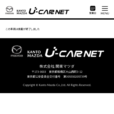
この車両は掲載が終了しました
株式会社 関東マツダ
〒173-0033 東京都板橋区大山西町3-12
東京都公安委員会交付番号 第305550205739号
Copyright © Kanto Mazda Co.,Ltd. All Rights Reserved.