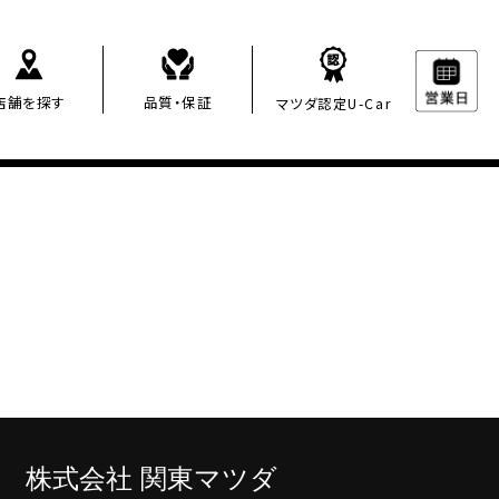
店舗を探す
品質・保証
マツダ認定U-Car
株
式会社 関東マツダ