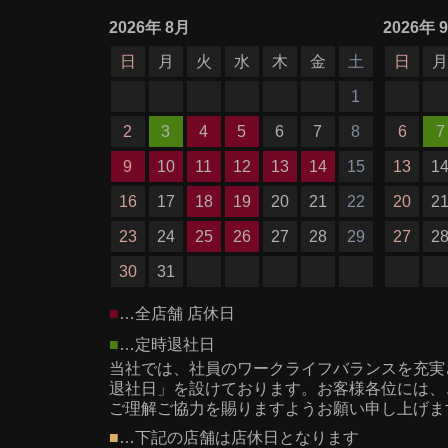
2026
年
8月
2026
年
日
月
火
水
木
金
土
日
1
2
3
4
5
6
7
8
6
7
9
10
11
12
13
14
15
13
1
16
17
18
19
20
21
22
20
2
23
24
25
26
27
28
29
27
2
30
31
■
…全店舗 店休日
■
…定時退社日
当社では、社員のワークライフバランスを充実
退社日」を設けております。お客様各位には、
ご理解ご協力を賜りますようお願い申し上げま
■
…下記の店舗は店休日となります