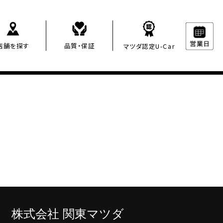
店舗を探す
品質・保証
マツダ認定U-Car
株
式会社 関東マツダ