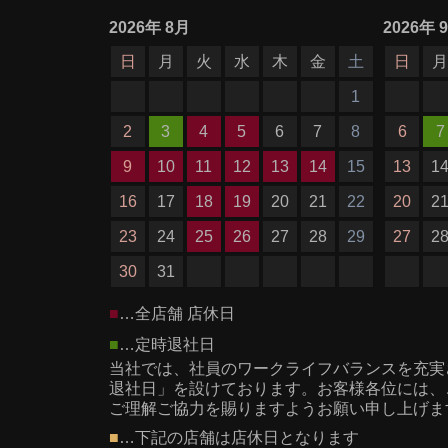
2026
年
8月
2026
年
日
月
火
水
木
金
土
日
1
2
3
4
5
6
7
8
6
7
9
10
11
12
13
14
15
13
1
16
17
18
19
20
21
22
20
2
23
24
25
26
27
28
29
27
2
30
31
■
…全店舗 店休日
■
…定時退社日
当社では、社員のワークライフバランスを充実
退社日」を設けております。お客様各位には、
ご理解ご協力を賜りますようお願い申し上げま
■
…下記の店舗は店休日となります