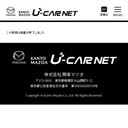
この車両は掲載が終了しました
株式会社 関東マツダ
〒173-0033 東京都板橋区大山西町3-12
東京都公安委員会交付番号 第305550205739号
Copyright © Kanto Mazda Co.,Ltd. All Rights Reserved.