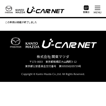
この車両は掲載が終了しました
株式会社 関東マツダ
〒173-0033 東京都板橋区大山西町3-12
東京都公安委員会交付番号 第305550205739号
Copyright © Kanto Mazda Co.,Ltd. All Rights Reserved.