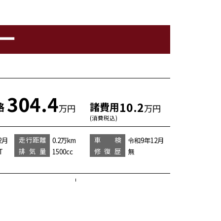
ー
304.4
10.2
格
諸費用
万円
万円
(消費税込)
走行距離
車 検
2月
0.2万km
令和9年12月
排気量
修復歴
T
1500cc
無