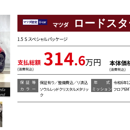
ロードスタ
マツダ
1.5 S スペシャルパッケージ
314
.6
万円
支払総額
本体価
(消費税込)
(消費税込)
保証等
年 式
保証有り／整備費込／リ済込
令和6年1
カラー
ミッション
ソウルレッドクリスタルメタリッ
フロア6M
ク