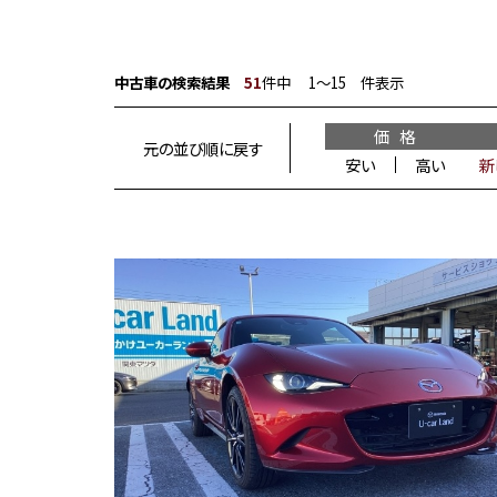
中古車の検索結果
51
件中 1〜15 件表示
価 格
元の並び順に戻す
安い
高い
新