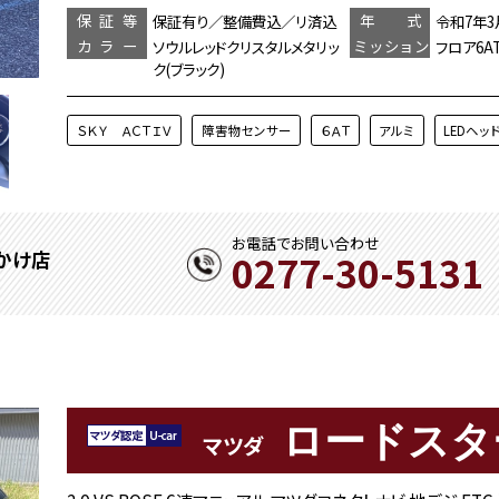
保証等
年 式
保証有り／整備費込／リ済込
令和7年3
カラー
ミッション
ソウルレッドクリスタルメタリッ
フロア6A
ク(ブラック)
ＳＫＹ ＡＣＴＩＶ
障害物センサー
６ＡＴ
アルミ
LEDヘッ
お電話でお問い合わせ
0277-30-5131
かけ店
ロードスタ
マツダ