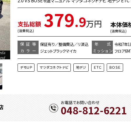
2.0 VS BOSE 6速マニュアル マツダコネクトナビ 地デジ E
379
.9
万円
支払総額
本体価
(消費税込)
(消費税込)
保証等
年 式
保証有り／整備費込／リ済込
令和7年1
カラー
ミッション
ジェットブラックマイカ
フロア6M
デモＵＰ
マツダコネクトナビ
地デジ
ＥＴＣ
ＢＯＳＥ
お電話でお問い合わせ
048-812-6221
店