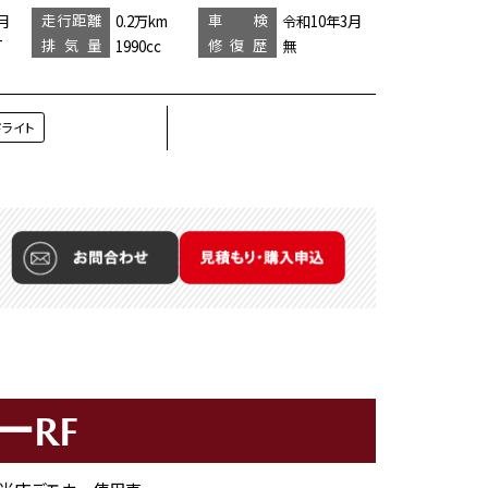
走行距離
車 検
月
0.2万km
令和10年3月
排気量
修復歴
T
1990cc
無
ドライト
ーRF