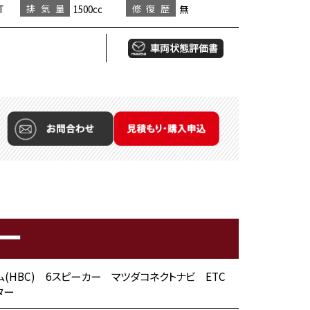
排気量
修復歴
T
1500cc
無
ー
ステム(HBC) 6スピーカー マツダコネクトナビ ETC
ター