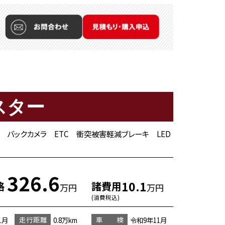
スター
ー バックカメラ ETC 衝突被害軽減ブレーキ LED
326.6
10.1
格
諸費用
万円
万円
(消費税込)
走行距離
車 検
1月
0.8万km
令和9年11月