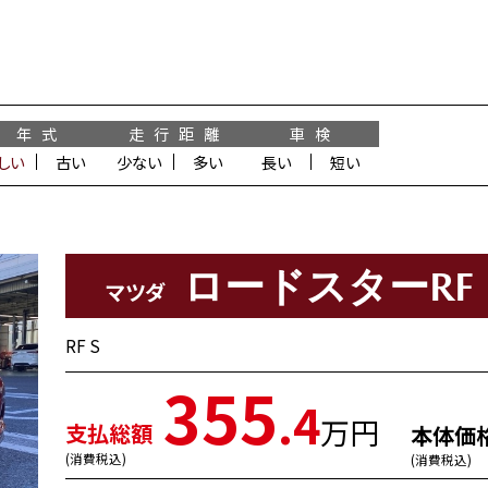
年 式
走 行 距 離
車 検
しい
古い
少ない
多い
長い
短い
ロードスターRF
マツダ
RF S
355
.4
万円
支払総額
本体価
(消費税込)
(消費税込)