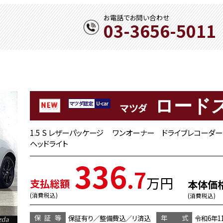
お電話でお問い合わせ
03-3656-5011
ロード
マツダ
1.5 S レザーパッケージ ワンオーナー ドライブレコーダ
ヘッドライト
336
.7
万円
支払総額
本体価
(消費税込)
(消費税込)
保証等
年 式
保証有り／整備費込／リ済込
令和6年1