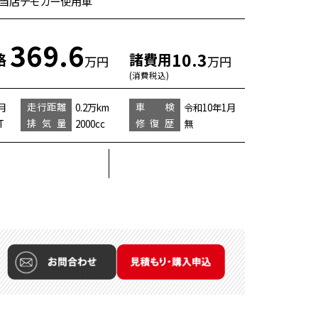
TC 当店デモカー使用車
369.6
10.3
格
諸費用
万円
万円
(消費税込)
走行距離
車 検
月
0.2万km
令和10年1月
排気量
修復歴
T
2000cc
無