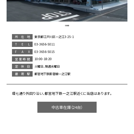
東京都江戸川区一之江3-25-1
所在地
03-3656-5011
T E L
03-3656-5015
F A X
10:00-18:20
営業時間
火曜日、隔週水曜日
定休日
都営地下鉄新宿線一之江駅
最寄駅
環七通り外回り沿い、都営地下鉄一之江駅近くに当店はあります。
中古車在庫（24台）