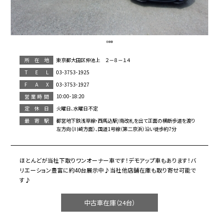
東京都大田区仲池上 ２－８－１４
所在地
03-3753-1925
T E L
03-3753-1927
F A X
10:00-18:20
営業時間
火曜日、水曜日不定
定休日
都営地下鉄浅草線・西馬込駅/南改札を出て正面の横断歩道を渡り
最寄駅
左方向（川崎方面）、国道1号線（第二京浜）沿い徒歩約7分
ほとんどが当社下取りワンオーナー車です！デモアップ車もあります！バ
リエーション豊富に約40台展示中♪当社他店舗在庫も取り寄せ可能で
す♪
中古車在庫（24台）