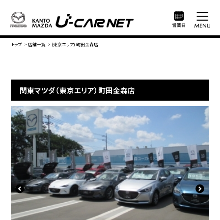
トップ
>
店舗一覧
>
(東京エリア) 町田金森店
関東マツダ（東京エリア）町田金森店