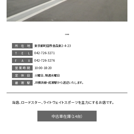
東京都町田市金森東2-4-23
所在地
042-726-3271
T E L
042-726-3276
F A X
10:00-18:20
営業時間
火曜日、隔週水曜日
定休日
JR横浜線・成瀬駅から送迎いたします。
最寄駅
当店、ロードスター、ライトウェイトスポーツを主力にするお店です。
中古車在庫（14台）