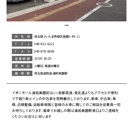
埼玉県さいたま市緑区美園5-49-11
所在地
048-812-6221
T E L
048-878-6069
F A X
10:00-18:20
営業時間
火曜日、隔週水曜日
定休日
埼玉高速鉄道 浦和美園駅
最寄駅
イオンモール浦和美園前沿い、首都高速、東北道よりもアクセスが便利
で下取り車メインの中古車を常時展示しております、新車、中古車、車
検、点検整備、自動車保険と皆様のお車に関してのご相談を従業員一同
お待ちしております、電車でお越しの際は浦和美園駅東口よりご連絡を
くださいお迎えに伺います