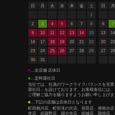
日
月
火
水
木
金
土
日
1
2
3
4
5
6
7
8
6
7
9
10
11
12
13
14
15
13
1
16
17
18
19
20
21
22
20
2
23
24
25
26
27
28
29
27
2
30
31
■
…全店舗 店休日
■
…定時退社日
当社では、社員のワークライフバランスを充実
退社日」を設けております。お客様各位には、
ご理解ご協力を賜りますようお願い申し上げま
■
…下記の店舗は店休日となります
町田鶴川店、町田滝の沢店、荏田店、港南台店
井店、武蔵野店、国分寺店、稲城店、国領店、