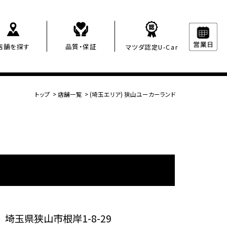
店舗を探す
品質・保証
マツダ認定U-Car
トップ
>
店舗一覧
>
(埼玉エリア) 狭山ユーカーランド
埼玉県狭山市根岸1-8-29