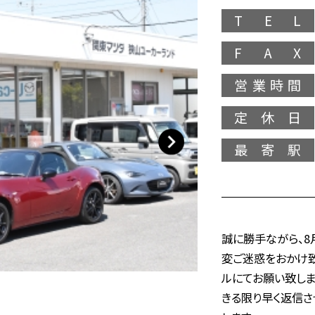
T E L
F A X
営業時間
定休日
最寄駅
誠に勝手ながら、8月
変ご迷惑をおかけ
ルにてお願い致しま
きる限り早く返信さ