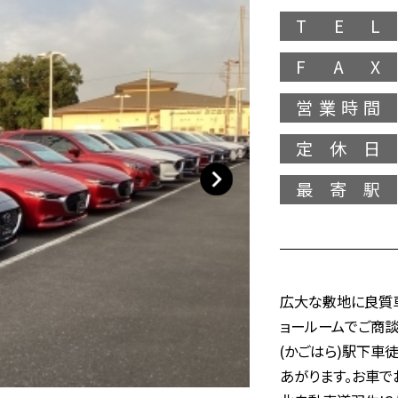
T E L
F A X
営業時間
定休日
最寄駅
広大な敷地に良質
ョールームでご商談
(かごはら)駅下車
あがります。お車で