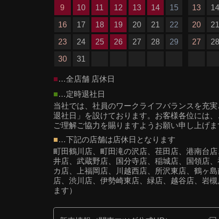
9
10
11
12
13
14
15
13
1
16
17
18
19
20
21
22
20
2
23
24
25
26
27
28
29
27
2
30
31
■
…全店舗 店休日
■
…定時退社日
当社では、社員のワークライフバランスを充実
退社日」を設けております。お客様各位には、
ご理解ご協力を賜りますようお願い申し上げま
■
…下記の店舗は店休日となります
町田鶴川店、町田滝の沢店、荏田店、港南台店
井店、武蔵野店、国分寺店、稲城店、国領店、
カ店、上福岡店、川越西店、所沢東店、鶴ヶ島
店、
渋川店、
伊勢崎東店、緑店、越谷店、岩槻
ます）