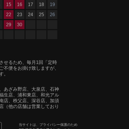
4
15
16
17
18
19
1
22
23
24
25
26
8
29
30
させるため、毎月1回「定時
ご不便をお掛け致しますが、
す。
、あざみ野店、大泉店、石神
福生店、浦和東店、
和光アル
南店、秩父店、深谷店、加須
店（他の店舗は営業しており
当サイトは、プライバシー保護のため