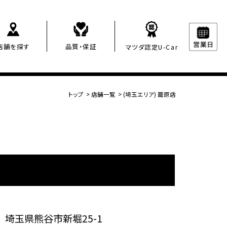
店舗を探す
品質・保証
マツダ認定U-Car
トップ
>
店舗一覧
>
(埼玉エリア) 籠原店
埼玉県熊谷市新堀25-1