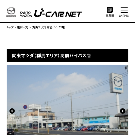
トップ
>
店舗一覧
>
(群馬エリア) 高前バイパス店
関東マツダ（群馬エリア）高前バイパス店