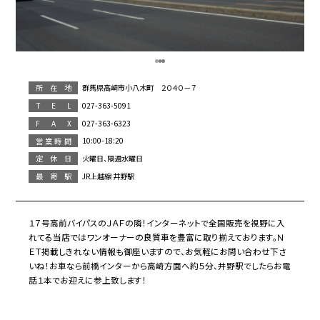
群馬県高崎市小八木町 ２０４０－７
所在地
027-363-5091
T E L
027-363-6323
F A X
10:00-18:20
営業時間
火曜日、隔週水曜日
定休日
JR上越線 井野駅
最寄駅
１７号高前バイパスのＪＡＦの隣！インターネットで全国販売を視野に入
れてる当店ではワンオーナーの良質車を豊富に取り揃えております。Ｎ
ＥＴ掲載しきれない情報も御座いますので、お気軽にお問い合わせ下さ
いね！お車なら前橋インターから高崎方面へ約５分、井野駅でしたらお電
話１本でお迎えに参上致します！