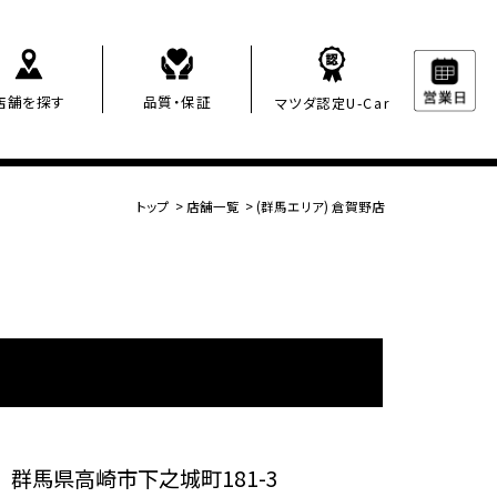
店舗を探す
品質・保証
マツダ認定U-Car
トップ
>
店舗一覧
>
(群馬エリア) 倉賀野店
群馬県高崎市下之城町181-3