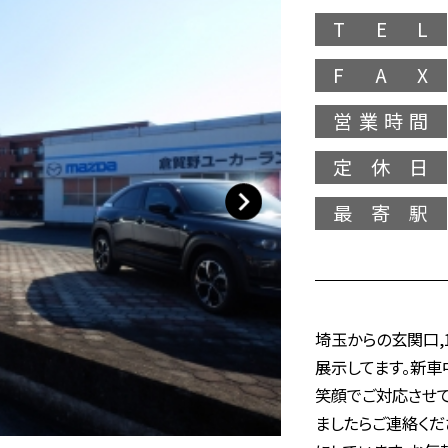
T E L
F A X
営業時間
定休日
最寄駅
埼玉からの玄関口,
展示してます。新車
笑顔でご対応させ
ましたらご連絡くだ