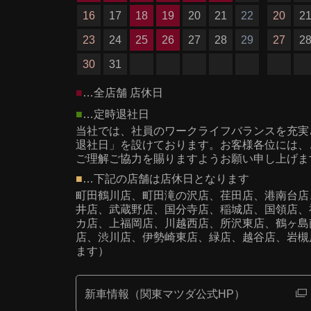
16
17
18
19
20
21
22
20
2
23
24
25
26
27
28
29
27
2
30
31
■
…全店舗 店休日
■
…定時退社日
当社では、社員のワークライフバランスを充実
退社日」を設けております。お客様各位には、
ご理解ご協力を賜りますようお願い申し上げま
■
…下記の店舗は店休日となります
町田鶴川店、町田滝の沢店、荏田店、港南台店
井店、武蔵野店、国分寺店、稲城店、国領店、
カ店、上福岡店、川越西店、所沢東店、鶴ヶ島
店、
渋川店、
伊勢崎東店、緑店、越谷店、岩槻
ます）
新車情報（関東マツダ公式HP）