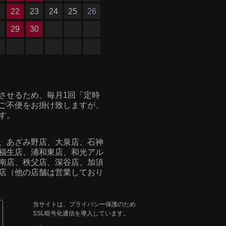
1
22
23
24
25
26
8
29
30
させるため、毎月1回「定時
ご不便をお掛け致しますが、
す。
、あざみ野店、大泉店、石神
福生店、浦和東店、
和光アル
南店、秩父店、深谷店、加須
店（他の店舗は営業しており
当サイトは、プライバシー保護のため
SSL暗号化通信を導入しています。