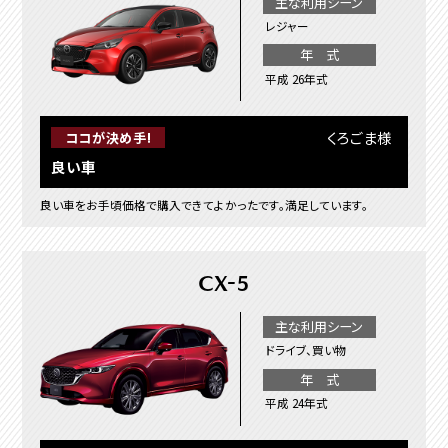
主な利用シーン
レジャー
年 式
平成 26年式
くろごま様
ココが決め手!
良い車
良い車をお手頃価格で購入できてよかったです。満足しています。
CX-5
主な利用シーン
ドライブ、買い物
年 式
平成 24年式