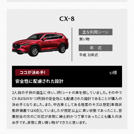
CX-8
主な利用シーン
買い物
年 式
平成 31年式
si様
ココが決め手!
安全性に配慮された設計
2人目の子供の誕生に伴い、3列シートの車を探していました。その中で
CX-8はSUVかつ3列目の安全性にも配慮された設計であることが購入の
決め手となりました。また、中古車としてある程度のキズは想定(車両状
態評価書では4点)していましたが想定以上に良い状態であったこと、営
業担当の方のご対応が非常に紳士的かつ丁寧であったことも購入の決
め手です。非常に良い買い物ができたと思います。