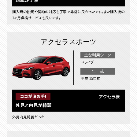
購入時の説明や契約の対応も丁寧で非常に良かったです。また購入後の
1ヶ月点検サービスも良いです。
アクセラスポーツ
主な利用シーン
ドライブ
年 式
平成 25年式
アクセラ様
ココが決め手!
外見と内見が綺麗
外見内見綺麗だった