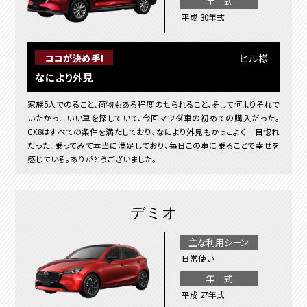
年 式
平成 30年式
ヒル様
ココが決め手!
なにより外見
家族5人でのること、荷物もある程度のせられること、そして何よりそれで
いたかっこいい車を探していて、今回マツダ車の初めての購入だった。
CX8はすべての条件を満たしており、なにより外見もかっこよく一目惚れ
だった。乗ってみて本当に満足しており、毎日この車に乗ることで幸せを
感じている。ありがとうございました。
デミオ
主な利用シーン
日常使い
年 式
平成 27年式