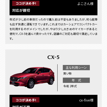
よこさん様
ココが決め手!
対応が親切
年式が少し前の車体だったので購入前は不安もありましたが、何ら故障
も出ず快適に運転できています。これまではカーシェアでコンパクトカー
を利用するのがメインでしたが、やはり少し大きめのマイカーがあると
便利で、CX-5を選んで良かったです。店舗のご対応も親切で満足していま
す。
CX-5
主な利用シーン
買い物
年 式
令和 2年式
cx-five様
ココが決め手!
対応が丁寧