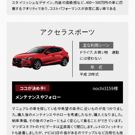
スタイリッシュなデザイン、内装の高級感など、400～500万円の車に匹
敵するクオリティであり、コストパフォーマンスが非常に高い車である
アクセラスポーツ
主な利用シーン
ドライブ、お買い物 通勤
には使わない
年 式
平成 29年式
nochi3159様
ココが決め手!
メンテナンスやフォロー
マニュアルの車を探している中希望の条件に近いものが見つかりまし
た。購入後のメンテナンスやホローを考慮したなか、購入となりました。
納車準備、その後のフォローともよく安心して乗ることができています。
マツダコネクトのナビデータは正直高くて閉口します。レトロフィットキッ
トも装着しましたが、ナビは1日の長があるのでマップルなど汎用化も視