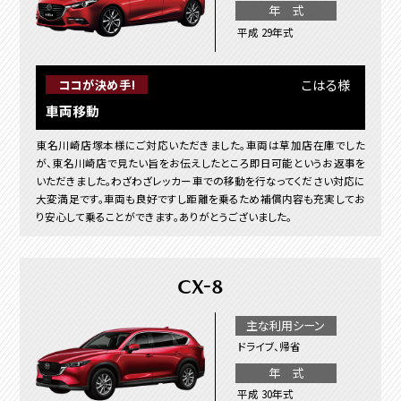
年 式
平成 29年式
こはる様
ココが決め手!
車両移動
東名川崎店塚本様にご対応いただきました。車両は草加店在庫でした
が、東名川崎店で見たい旨をお伝えしたところ即日可能というお返事を
いただきました。わざわざレッカー車での移動を行なってください対応に
大変満足です。車両も良好ですし距離を乗るため補償内容も充実してお
り安心して乗ることができます。ありがとうございました。
CX-8
主な利用シーン
ドライブ、帰省
年 式
平成 30年式