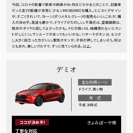
今回、コロナの影響で新車の納車が4ヶ月ほどかかるとのことで、試乗車
だった走行l距離が非常に少ないMX30(AWD)を購入。とにかくデザイン
が、すごくきれいで、3トーン(ポリメタルグレー)の配色もいい。これが、購
入の決め手。高速も静かで、ドライブがたのしい。不満点は、空調調節は、
既存のダイヤル回しでよかったかも。ナビの扱いは、結構慣れないとセッ
トがしにくい。サンルーフがあってもいいかな。ハザードボタンは、もう少
し大きく目立った方がいい。緊急ボタンが、子供が押してしまいそう。何は
ともあれ、美しいクルマで、ずっと見ていられる。以上。
デミオ
主な利用シーン
ドライブ、買い物
年 式
平成 30年式
きょみぼーや様
ココが決め手!
丁寧な対応