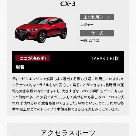
CX-3
主な利用シーン
レジャー
年 式
平成 28年式
TARAKICHI様
ココが決め手!
燃費
ディーゼルエンジンで燃費もよく遠出する際も快適に利用しています。メ
ンテナンス的なトラブルもなく安心して乗ることができます。長時間の運
転も大きな疲れなくできますし、大きすぎないので小回りもバッチリ。ちょ
っと荷物が多いと大変ですが、工夫して乗せるのも楽しみの一つです。慣
れれば慣れるほど愛着も湧いてきました。AWDということで、これから冬
季の雪上などでのドライブで本領発揮できる日を楽しみにしています。
アクセラスポーツ