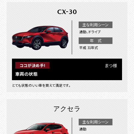
CX-30
主な利用シーン
通勤、ドライブ
年 式
平成 31年式
まつ様
ココが決め手!
車両の状態
とても状態のいい車を買えて満足です。
アクセラ
主な利用シーン
通勤