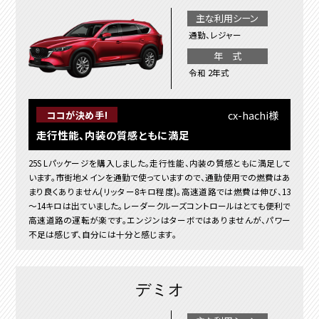
主な利用シーン
通勤、レジャー
年 式
令和 2年式
cx-hachi様
ココが決め手!
走行性能、内装の質感ともに満足
25S Lパッケージを購入しました。走行性能、内装の質感ともに満足して
います。市街地メインを通勤で使っていますので、通勤使用での燃費はあ
まり良くありません(リッター8キロ程度)。高速道路では燃費は伸び、13
～14キロは出ていました。レーダークルーズコントロールはとても便利で
高速道路の運転が楽です。エンジンはターボではありませんが、パワー
不足は感じず、自分には十分と感じます。
デミオ