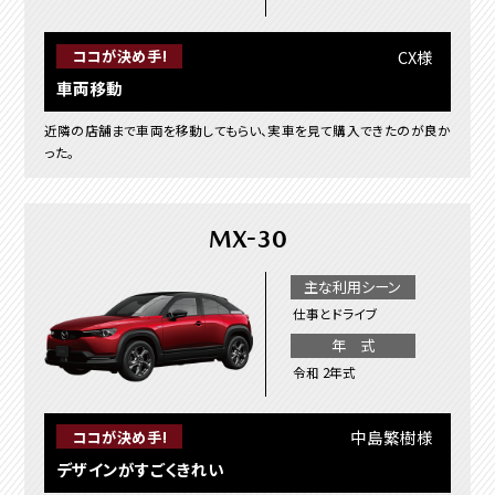
CX様
ココが決め手!
車両移動
近隣の店舗まで車両を移動してもらい、実車を見て購入できたのが良か
った。
MX-30
主な利用シーン
仕事とドライブ
年 式
令和 2年式
中島繁樹様
ココが決め手!
デザインがすごくきれい