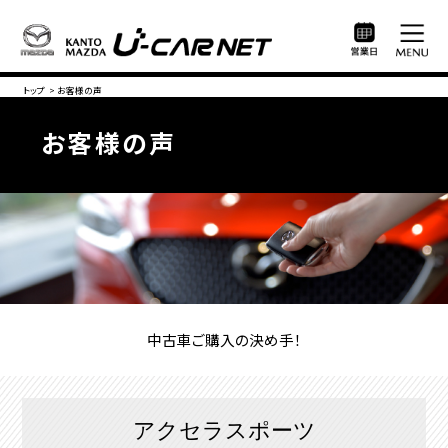
トップ
>
お客様の声
お客様の声
中古車ご購入の決め手！
アクセラスポーツ