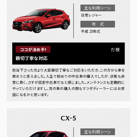
主な利用シーン
日常レジャー
年 式
平成 25年式
だ様
ココが決め手!
親切丁寧な対応
担当下さった方より大変親切丁寧なご対応をいただき、この方から車を
買おうと思えました。人生で初めての中古車の購入でしたが、状態も非
常に良く、さすが認定中古車だなと感じました。メンテナンスも定期的に
やっていただけますし、次の車の購入の際もマツダディーラーにはお世
話になるかと思います。
CX-5
主な利用シーン