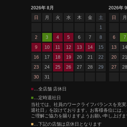
2026
年
8月
2026
年
日
月
火
水
木
金
土
日
1
2
3
4
5
6
7
8
6
7
9
10
11
12
13
14
15
13
1
16
17
18
19
20
21
22
20
2
23
24
25
26
27
28
29
27
2
30
31
■
…全店舗 店休日
■
…定時退社日
当社では、社員のワークライフバランスを充実
退社日」を設けております。お客様各位には、
ご理解ご協力を賜りますようお願い申し上げま
■
…下記の店舗は店休日となります