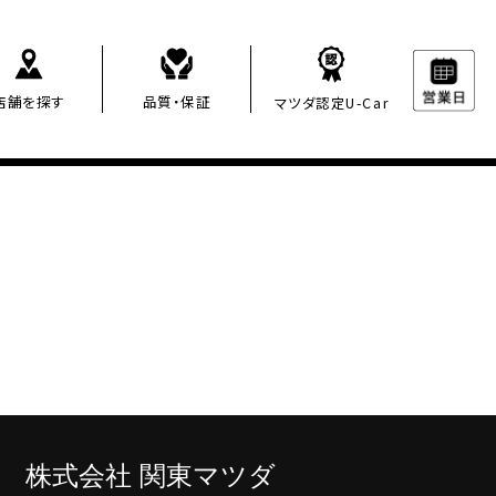
店舗を探す
品質・保証
マツダ認定U-Car
株
式会社 関東マツダ